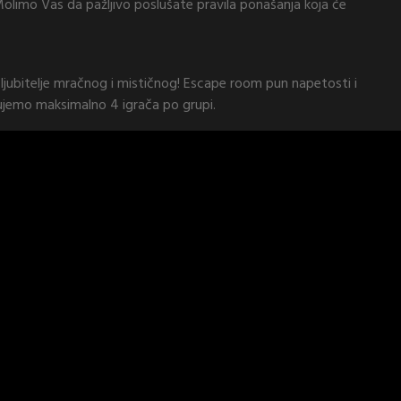
 Molimo Vas da pažljivo poslušate pravila ponašanja koja će
 ljubitelje mračnog i mističnog! Escape room pun napetosti i
čujemo maksimalno 4 igrača po grupi.