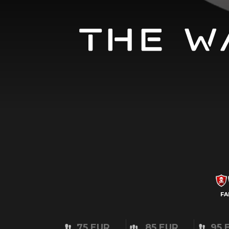
FA
75 EUR
85 EUR
95 