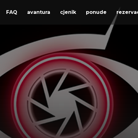
FAQ
avantura
cjenik
ponude
rezerva