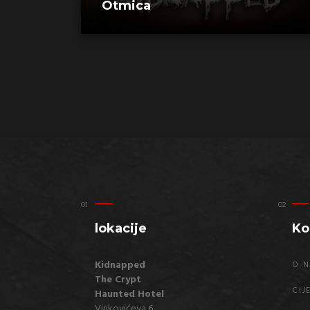
Otmica
lokacije
Ko
Kidnapped
O 
The Crypt
CIJ
Haunted Hotel
Vinkovićeva 6