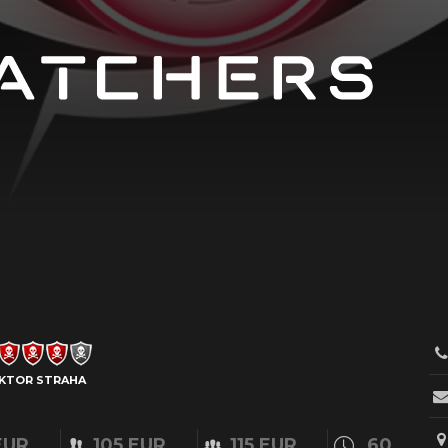
KTOR STRAHA
EUR
105 EUR
115 EUR
60