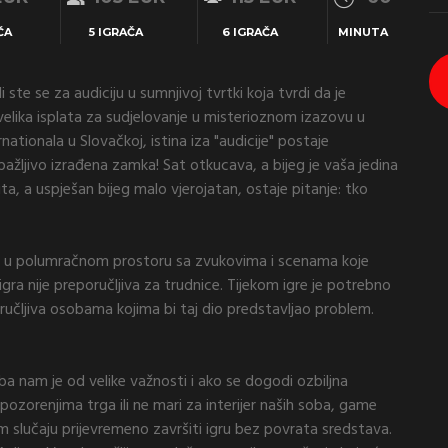
ČA
5 IGRAČA
6 IGRAČA
MINUTA
ili ste se za audiciju u sumnjivoj tvrtki koja tvrdi da je
 velika isplata za sudjelovanje u misterioznom izazovu u
tionala u Slovačkoj, istina iza "audicije" postaje
 pažljivo izrađena zamka! Sat otkucava, a bijeg je vaša jedina
uta, a uspješan bijeg malo vjerojatan, ostaje pitanje: tko
 u polumračnom prostoru sa zvukovima i scenama koje
igra nije preporučljiva za trudnice. Tijekom igre je potrebno
oručljiva osobama kojima bi taj dio predstavljao problem.
ba nam je od velike važnosti i ako se dogodi ozbiljna
pozorenjima trga ili ne mari za interijer naših soba, game
m slučaju prijevremeno završiti igru bez povrata sredstava.