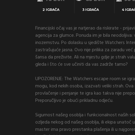
2 IGRAČA
3 IGRAČA
4 IGRA
Financijski očaj vas je natjerao da riskirate - prijav
agencija za glumce. Ponuda im je bila neodoljiva:
inozemstvu. Po dolasku u sjedište Watchers Interna
zastrašujuće jasna. Ovo nije prilika za zaradu već
šansa da preživite. Ali na mjestu gdje je strah val
gleda i što će sve učiniti da vas zadrže tamo?
UPOZORENJE: The Watchers escape room se igra
mogu, kod nekih osoba, izazvati veliki strah. Ova 
provlačenje i penjanje te igra kao takva nije prep
Preporučljivo je obući prikladnu odjeću.
Sigurnost našeg osoblja i funkcionalnost naših so
ozljeda nekog od našeg osoblja, ili ekipa unatoč u
master ima pravo prestanka plašenja ili u najgore