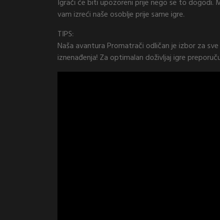
Igrači će biti upozoreni prije nego se to dogodi.
vam izreći naše osoblje prije same igre.
TIPS:
Naša avantura Promatrači odličan je izbor za sve
iznenađenja! Za optimalan doživljaj igre preporu