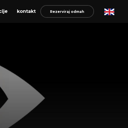
cije
kontakt
Rezerviraj odmah