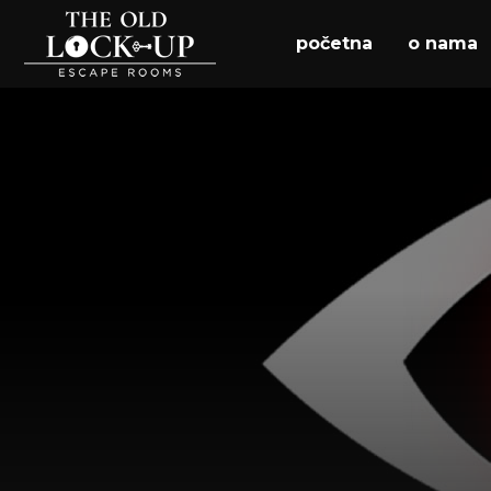
početna
o nama