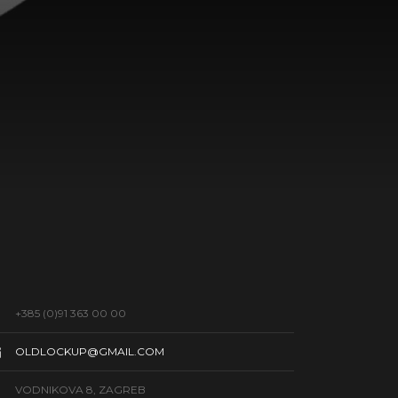
+385 (0)91 363 00 00
OLDLOCKUP@GMAIL.COM
VODNIKOVA 8, ZAGREB