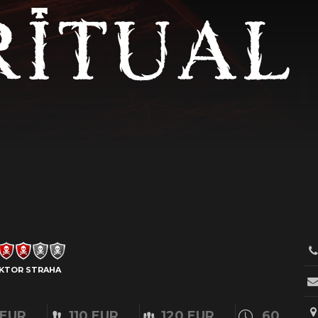
KTOR STRAHA
 EUR
110 EUR
120 EUR
60