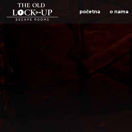
početna
o nama