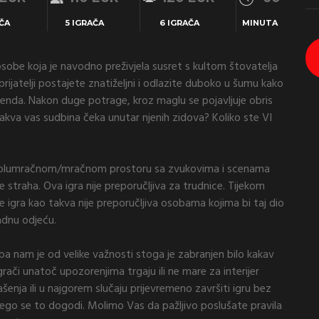
ČA
5 IGRAČA
6 IGRAČA
MINUTA
obe koja je navodno preživjela susret s kultom štovatelja
ši prijatelji postajete znatiželjni i odlazite duboko u šumu kako
genda. Nakon duge potrage, kroz maglu se pojavljuje obris
 kakva vas sudbina čeka unutar njenih zidova? Koliko ste VI
 polumračnom/mračnom prostoru sa zvukovima i scenama
 straha. Ova igra nije preporučljiva za trudnice. Tijekom
e igra kao takva nije preporučljiva osobama kojima bi taj dio
adnu odjeću.
ba nam je od velike važnosti stoga je zabranjen bilo kakav
grači unatoč upozorenjima trgaju ili ne mare za interijer
nja ili u najgorem slučaju prijevremeno završiti igru bez
 nego se to dogodi. Molimo Vas da pažljivo poslušate pravila