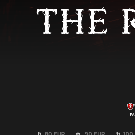
FA
80 EUR
90 EUR
100