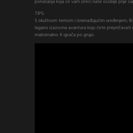
ponašanja koja će vam izreći naše osoblje prije sa
TIPS:
S okultnom temom i iznenađujućim uređenjem, Ritu
lagano izazovna avantura koju ćete prepričavati 
maksimalno 4 igrača po grupi.