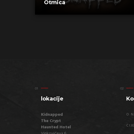
Otmica
lokacije
Ko
Kidnapped
O 
The Crypt
CIJ
Haunted Hotel
Vinkovićeva 6