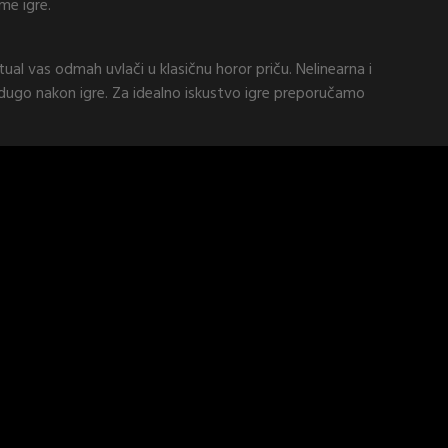
me igre.
al vas odmah uvlači u klasičnu horor priču. Nelinearna i
dugo nakon igre. Za idealno iskustvo igre preporučamo