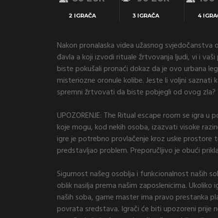
2 IGRAČA
3 IGRAČA
4 IGRA
Nakon pronalaska videa užasnog svjedočanstva os
đavla a koji izvodi rituale žrtvovanja ljudi, vi i va
biste pokušali pronaći dokaz da je ovo urbana le
misteriozne oronule kolibe. Jeste li voljni saznati
spremni žrtvovati da biste pobjegli od ovog zla?
UPOZORENJE: The Ritual escape room se igra u
koje mogu, kod nekih osoba, izazvati visoke razine
igre je potrebno provlačenje kroz uske prostore t
predstavljao problem. Preporučljivo je obući prikl
Sigurnost našeg osoblja i funkcionalnost naših so
oblik nasilja prema našim zaposlenicima. Ukoliko i
naših soba, game master ima pravo prestanka plaše
povrata sredstava. Igrači će biti upozoreni prije