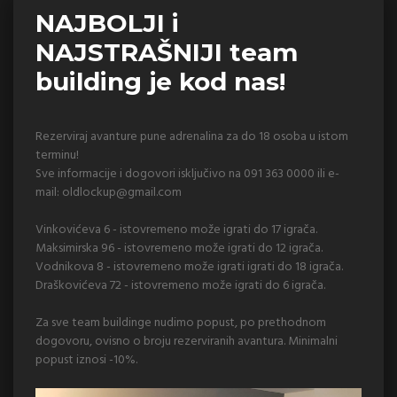
NAJBOLJI i
NAJSTRAŠNIJI team
building je kod nas!
Rezerviraj avanture pune adrenalina za do 18 osoba u istom
terminu!
Sve informacije i dogovori isključivo na 091 363 0000 ili e-
mail:
oldlockup@gmail.com
Vinkovićeva 6 - istovremeno može igrati do 17 igrača.
Maksimirska 96 - istovremeno može igrati do 12 igrača.
Vodnikova 8 - istovremeno može igrati igrati do 18 igrača.
Draškovićeva 72 - istovremeno može igrati do 6 igrača.
Za sve team buildinge nudimo popust, po prethodnom
dogovoru, ovisno o broju rezerviranih avantura. Minimalni
popust iznosi -10%.