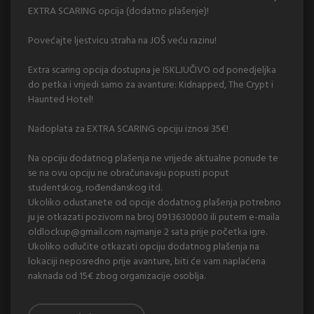
EXTRA SCARING opcija (dodatno plašenje)!
Povećajte ljestvicu straha na JOŠ veću razinu!
Extra scaring opcija dostupna je ISKLJUČIVO od ponedjeljka
do petka i vrijedi samo za avanture: Kidnapped, The Crypt i
Haunted Hotel!
Nadoplata za EXTRA SCARING opciju iznosi 35€!
Na opciju dodatnog plašenja ne vrijede aktualne ponude te
se na ovu opciju ne obračunavaju popusti poput
studentskog, rođendanskog itd.
Ukoliko odustanete od opcije dodatnog plašenja potrebno
ju je otkazati pozivom na broj 0913630000 ili putem e-maila
oldlockup@gmail.com
najmanje 2 sata prije početka igre.
Ukoliko odlučite otkazati opciju dodatnog plašenja na
lokaciji neposredno prije avanture, biti će vam naplaćena
naknada od 15€ zbog organizacije osoblja.