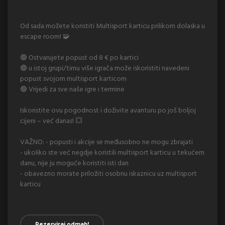
Od sada možete koristiti Multisport karticu prilikom dolaska u
escape room! 🧩
🟢 Ostvarujete popust od 8 € po kartici
🟢 u istoj grupi/timu više igrača može iskoristiti navedeni
popust svojom multisport karticom
🟢 Vrijedi za sve naše igre i termine
Iskoristite ovu pogodnost i doživite avanturu po još boljoj
cijeni – već danas! 💥
VAŽNO: - popusti i akcije se međusobno ne mogu zbrajati
- ⁠ukoliko ste već negdje koristili multisport karticu u tekućem
danu, nije ju moguće koristiti isti dan
- ⁠obavezno morate priložiti osobnu iskaznicu uz multisport
karticu
Rezerviraj odmah!