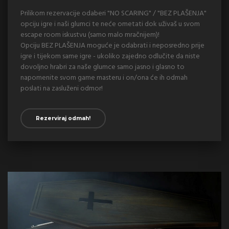
Prilikom rezervacije odaberi "NO SCARING" / "BEZ PLAŠENJA"
opciju igre i naši glumci te neće ometati dok uživaš u svom
escape room iskustvu (samo malo mračnijem)!
Opciju BEZ PLAŠENJA moguće je odabrati i neposredno prije
igre i tijekom same igre - ukoliko zajedno odlučite da niste
dovoljno hrabri za naše glumce samo jasno i glasno to
napomenite svom game masteru i on/ona će ih odmah
poslati na zasluženi odmor!
Rezerviraj odmah!