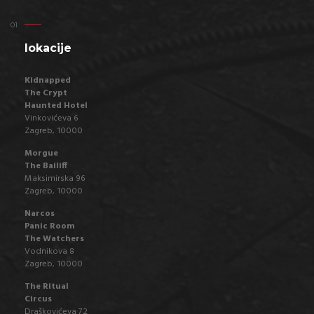
lokacije
Kidnapped
The Crypt
Haunted Hotel
Vinkovićeva 6
Zagreb, 10000
Morgue
The Bailiff
Maksimirska 96
Zagreb, 10000
Narcos
Panic Room
The Watchers
Vodnikova 8
Zagreb, 10000
The Ritual
Circus
Draškovićeva 72