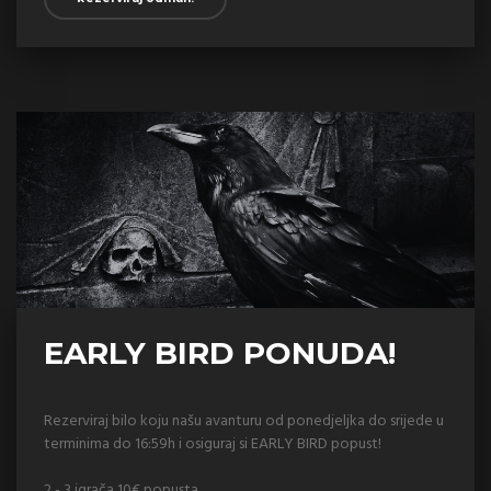
EARLY BIRD PONUDA!
Rezerviraj bilo koju našu avanturu od ponedjeljka do srijede u
terminima do 16:59h i osiguraj si EARLY BIRD popust!
2 - 3 igrača 10€ popusta