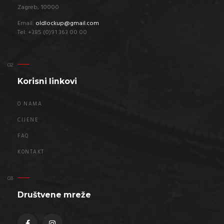
Zagreb, 10000
Email:
oldlockup@gmail.com
Tel: +385 (0)91 363 00 00
Korisni linkovi
O NAMA
CIJENE
FAQ
KONTAKT
Društvene mreže