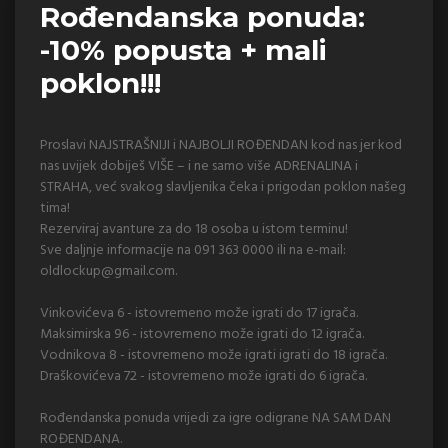
Rođendanska ponuda:
-10% popusta + mali
poklon!!!
Proslavi NAJSTRAŠNIJI i NAJBOLJI ROĐENDAN kod nas jer kod
nas uvijek dobiješ VIŠE – i ne samo više ADRENALINA i
STRAHA, već svakog slavljenika čeka i prigodan poklon našeg
tima!
Rezerviraj avanture za do 18 osoba u istom terminu!
Sve daljnje informacije na 091 363 0000 ili na e-mail:
oldlockup@gmail.com
.
Vinkovićeva 6 - istovremeno može igrati do 17 igrača.
Maksimirska 96 - istovremeno može igrati do 12 igrača.
Vodnikova 8 - istovremeno može igrati igrati do 18 igrača.
Draškovićeva 72 - istovremeno može igrati do 6 igrača.
Rođendanska ponuda vrijedi za igre odigrane NA SAM DAN
ROĐENDANA.