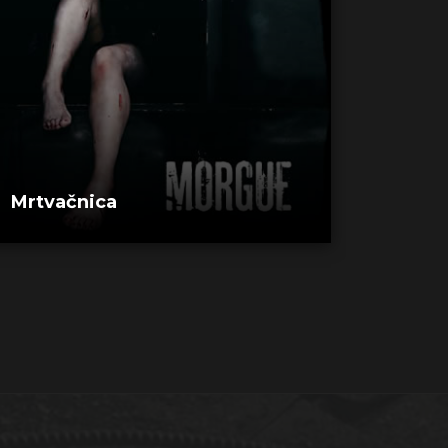
Mrtvačnica
Presu