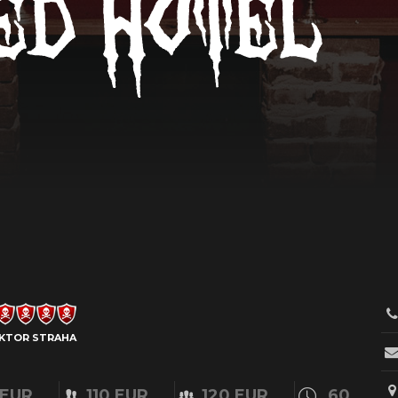
KTOR STRAHA
 EUR
110 EUR
120 EUR
60