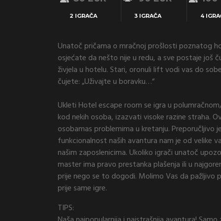
2 IGRAČA
3 IGRAČA
4 IGRA
Unatoč pričama o mračnoj prošlosti poznatog hote
osjećate da nešto nije u redu, a sve postaje još čud
živjela u hotelu. Stari, oronuli lift vodi vas do sob
čujete: „Uživajte u boravku…“
Ukleti Hotel escape room se igra u polumračno
kod nekih osoba, izazvati visoke razine straha. Ova
osobamas problemima u kretanju. Preporučljivo je 
funkcionalnost naših avantura nam je od velike va
našim zaposlenicima. Ukoliko igrači unatoč upozor
master ima pravo prestanka plašenja ili u najgorem
prije nego se to dogodi. Molimo Vas da pažljivo p
prije same igre.
TIPS:
Naša najpopularnija i najstrašnija avantura! Samo 