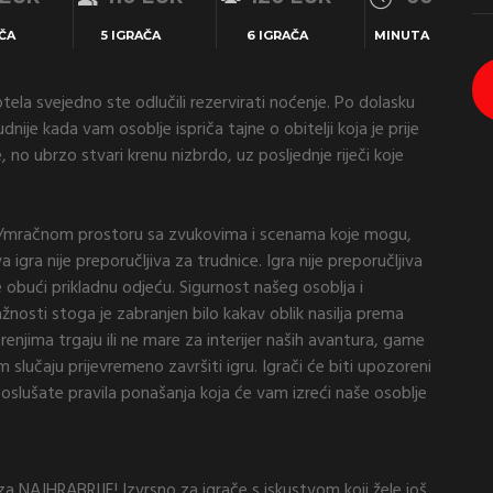
ČA
5 IGRAČA
6 IGRAČA
MINUTA
la svejedno ste odlučili rezervirati noćenje. Po dolasku
nije kada vam osoblje ispriča tajne o obitelji koja je prije
e, no ubrzo stvari krenu nizbrdo, uz posljednje riječi koje
m/mračnom prostoru sa zvukovima i scenama koje mogu,
 igra nije preporučljiva za trudnice. Igra nije preporučljiva
obući prikladnu odjeću. Sigurnost našeg osoblja i
žnosti stoga je zabranjen bilo kakav oblik nasilja prema
enjima trgaju ili ne mare za interijer naših avantura, game
 slučaju prijevremeno završiti igru. Igrači će biti upozoreni
oslušate pravila ponašanja koja će vam izreći naše osoblje
za NAJHRABRIJE! Izvrsno za igrače s iskustvom koji žele još