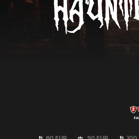
FA
80 EUR
90 EUR
100