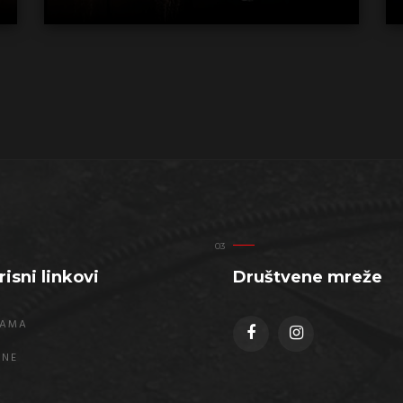
risni linkovi
Društvene mreže
NAMA
ENE
Q