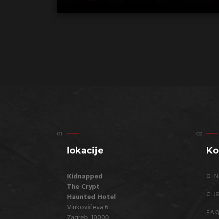
lokacije
Ko
Kidnapped
O 
The Crypt
CIJ
Haunted Hotel
Vinkovićeva 6
FA
Zagreb, 10000