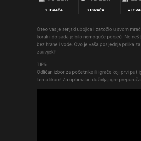
2 IGRAČA
3 IGRAČA
4 IGR
Oteo vas je serijski ubojica i zatočio u svom mr
korak i do sada je bilo nemoguće pobjeći. No nešt
bez hrane i vode. Ovo je vaša posljednja prilika za 
zauvijek?
TIPS:
Odličan izbor za početnike ili igrače koji prvi pu
tematikom! Za optimalan doživljaj igre preporuč