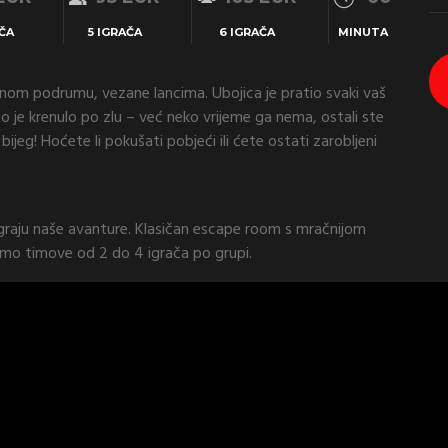
AČA
5 IGRAČA
6 IGRAČA
MINUTA
ačnom podrumu, vezane lancima. Ubojica je pratio svaki vaš
o je krenulo po zlu – već neko vrijeme ga nema, ostali ste
bijeg! Hoćete li pokušati pobjeći ili ćete ostati zarobljeni
t igraju naše avanture. Klasičan escape room s mračnijom
amo timove od 2 do 4 igrača po grupi.