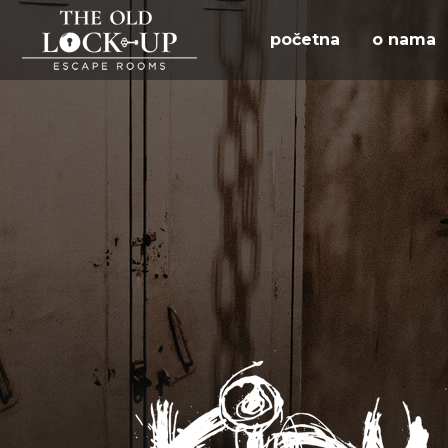
početna
o nama