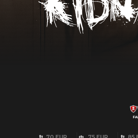
FA
70 EUR
75 EUR
85 