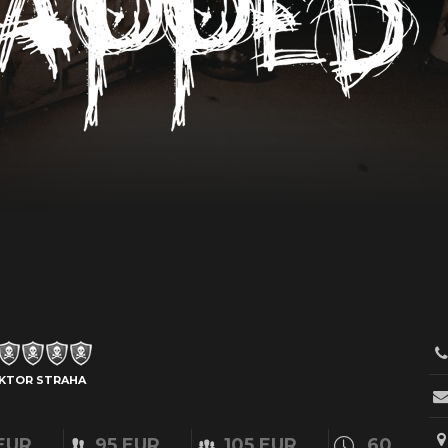
KTOR STRAHA
EUR
95 EUR
105 EUR
60